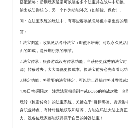
搭配策略：后期玩家通常可以装备多个法宝并在战斗中切换。
输出或防御核心，另一个作为功能补充（如解控、保命）。
问：在法宝系统的玩法中，有哪些容易被忽略但非常重要的细
答：
1.法宝图鉴：收集激活各种法宝（即使不培养）可以永久激
面的加成，是长期积累的细节。
2.法宝传承：很多游戏设有传承功能，当获得更优秀的法宝
源）转移过去，大大降低更换成本。换法宝前务必先查看此功
3.锁定功能：将重要的法宝锁定，可以防止误操作将其吞噬或
4.每日/每周限次：注意法宝相关副本或BOSS的挑战次数，
玩转《惊雷传奇》的法宝系统，关键在于“目标明确、资源集
身职业特点，有针对性地获取和培养，方能在玛法大陆上真正
力。祝各位玩家都能获得属于自己的神器法宝！