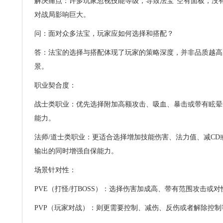
解决痛点：许多玩家忽视技能等级，导致法宝“空有面板，没有
对战局影响巨大。
问：面对众多法宝，玩家应如何选择和搭配？
答：法宝的选择与搭配体现了玩家的策略深度，并非品质越高
景。
职业契合度：
战士类职业：优先选择附加高额攻击、吸血、暴击或带有眩晕
能力。
法师/道士类职业：更适合选择增加技能伤害、法力值、减C
输出的同时增强自保能力。
场景针对性：
PVE（打怪/打BOSS）：选择伤害加成高、带有范围攻击或
PVP（玩家对战）：则更需要控制、减伤、反伤或者解除控