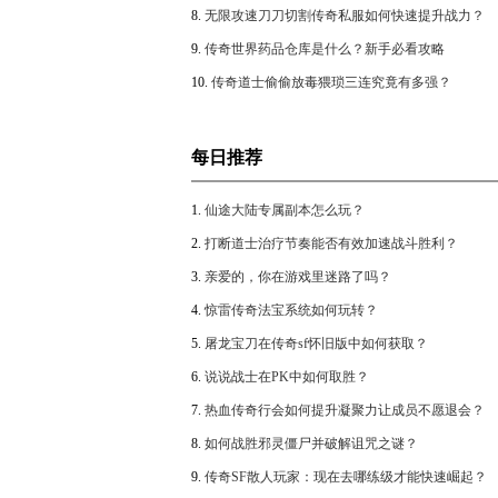
8.
无限攻速刀刀切割传奇私服如何快速提升战力？
9.
传奇世界药品仓库是什么？新手必看攻略
10.
传奇道士偷偷放毒猥琐三连究竟有多强？
每日推荐
1.
仙途大陆专属副本怎么玩？
2.
打断道士治疗节奏能否有效加速战斗胜利？
3.
亲爱的，你在游戏里迷路了吗？
4.
惊雷传奇法宝系统如何玩转？
5.
屠龙宝刀在传奇sf怀旧版中如何获取？
6.
说说战士在PK中如何取胜？
7.
热血传奇行会如何提升凝聚力让成员不愿退会？
8.
如何战胜邪灵僵尸并破解诅咒之谜？
9.
传奇SF散人玩家：现在去哪练级才能快速崛起？