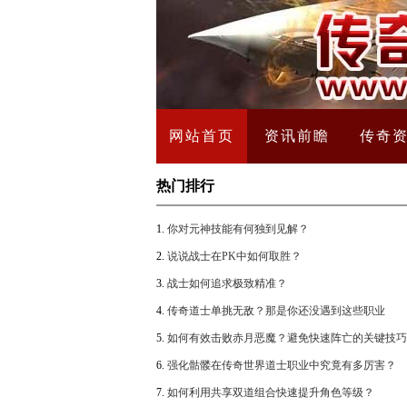
网站首页
资讯前瞻
传奇
热门排行
1.
你对元神技能有何独到见解？
2.
说说战士在PK中如何取胜？
3.
战士如何追求极致精准？
4.
传奇道士单挑无敌？那是你还没遇到这些职业
5.
如何有效击败赤月恶魔？避免快速阵亡的关键技巧
么？
6.
强化骷髅在传奇世界道士职业中究竟有多厉害？
7.
如何利用共享双道组合快速提升角色等级？