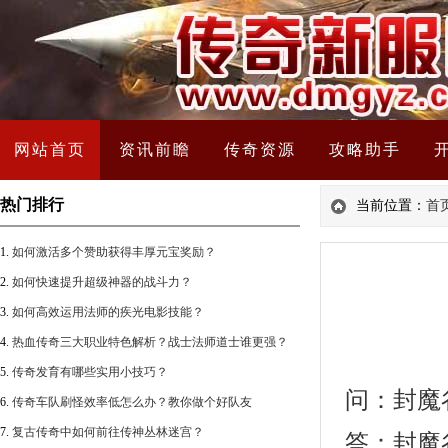
网站首页
资讯前瞻
传奇资源
攻略助手
热门排行
当前位置：
首
1.
如何激活多个赞助获得丰厚元宝奖励？
2.
如何快速提升超级神器的战斗力？
3.
如何高效运用法师的疾光电影技能？
4.
热血传奇三大职业特色解析？战士法师道士谁更强？
5.
传奇发育有哪些实用小技巧？
问：封魔
6.
传奇车队刷怪效率低怎么办？教你做个好队友
7.
复古传奇中如何前往传神丛林迷宫？
答：封魔