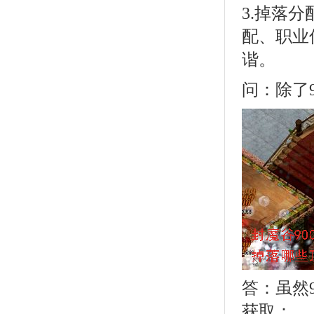
3.掉落
配、职业
谐。
问：除了
答：虽然
获取：