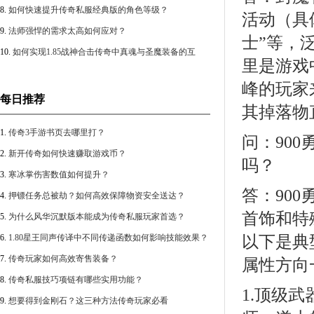
8.
如何快速提升传奇私服经典版的角色等级？
活动（具
9.
法师强悍的需求太高如何应对？
士”等，
10.
如何实现1.85战神合击传奇中真魂与圣魔装备的互
里是游戏
换？
峰的玩家
每日推荐
其掉落物
1.
传奇3手游书页去哪里打？
问：90
2.
新开传奇如何快速赚取游戏币？
吗？
3.
寒冰掌伤害数值如何提升？
答：90
4.
押镖任务总被劫？如何高效保障物资安全送达？
首饰和特
5.
为什么风华沉默版本能成为传奇私服玩家首选？
6.
1.80星王同声传译中不同传递函数如何影响技能效果？
以下是典
游戏机制全解析
7.
传奇玩家如何高效寄售装备？
属性方向
8.
传奇私服技巧项链有哪些实用功能？
1.顶级武
9.
想要得到金刚石？这三种方法传奇玩家必看