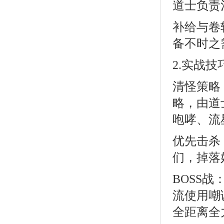
道士负责
补给与卷
备不时之
2.实战技
清怪策略
略，由道
咆哮、流
优先击杀
们，掉落
BOSS
流使用嘲
全距离全