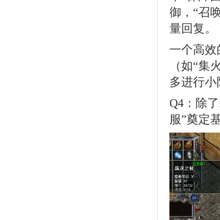
御，“召
量回复。
一个高效
（如“集
多进行小
Q4：除
服”奠定