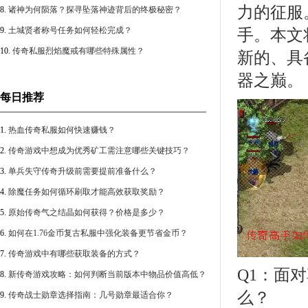
力的征服
8.
诸神为何陨落？探寻坠落神迹背后的终极秘密？
9.
土城贤者称号任务如何轻松完成？
手。本文
10.
传奇私服烈焰魔戒有哪些特殊属性？
新的、具
器之巅。
每日推荐
1.
热血传奇私服如何快速赚钱？
2.
传奇游戏中想成为优秀矿工需注意哪些关键技巧？
3.
单兵失守传奇升级前需要提前准备什么？
4.
除魔任务如何循环刷取才能高效获取奖励？
5.
原始传奇气之结晶如何获得？价格是多少？
6.
如何在1.76金币复古私服中强化装备更节省金币？
7.
传奇游戏中有哪些获取装备的方式？
Q1：面
8.
新传奇游戏攻略：如何判断当前版本中物品价值高低？
么？
9.
传奇战士勋章选择指南：几号勋章最适合你？