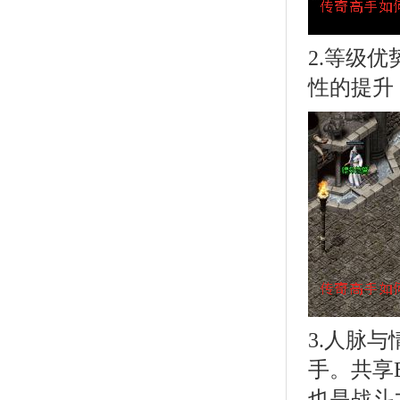
2.等级
性的提升
3.人脉
手。共享
也是战斗