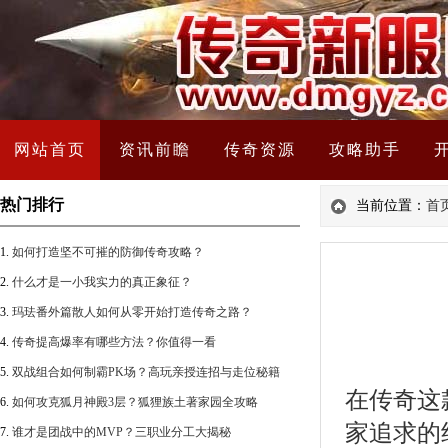
网站首页
资讯前瞻
传奇资源
攻略助手
热门排行
当前位置：
首
1.
如何打造坚不可摧的防御传奇攻略？
2.
什么才是一小我实力的真正象征？
3.
玛珐番外篇散人如何从零开始打造传奇之路？
4.
传奇提高爆率有哪些方法？你值得一看
5.
双战组合如何制霸PK场？高玩亲授连招与走位秘籍
在传奇这
6.
如何攻克狐月神殿3层？狐狸族土著家园全攻略
家追求的
7.
谁才是团战中的MVP？三职业分工大揭秘