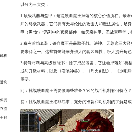
以分为三大类：
1.顶级武器与盔甲：这是铁血魔王掉落的核心价值所在。最著名
师的终极武器，它们拥有无与伦比的攻击力和魔法属性，是身
甲（男/女）”系列中的顶级部件，如天魔神甲、圣战宝甲等
2.稀有首饰套装：铁血魔王是获取圣战、法神、天尊这三大经
要来源之一。这些首饰能凑齐强大的套装属性，极大提升角色
解析
3.特殊材料与高级技能书：除了成品装备，它还会掉落如“祝福
成与升级材料，以及《召唤神兽》、《烈火剑法》、《冰咆哮
重要。
避坑
问：挑战铁血魔王需要做哪些准备？它的战斗机制有何特点？
值提
答：挑战铁血魔王绝非易事，充分的准备和对机制的了解是成
存流
全解