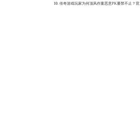
10.
传奇游戏玩家为何顶风作案恶意PK屡禁不止？背
机与防范手段全解析