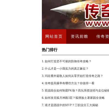
网站首页
资讯前瞻
传奇
热门排行
1.
如何打造坚不可摧的防御传奇攻略？
2.
什么才是一小我实力的真正象征？
3.
玛珐番外篇散人如何从零开始打造传奇之路？
4.
传奇提高爆率有哪些方法？你值得一看
5.
双战组合如何制霸PK场？高玩亲授连招与走位秘
6.
如何攻克狐月神殿3层？狐狸族土著家园全攻略
7.
谁才是团战中的MVP？三职业分工大揭秘