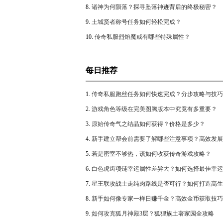
8.
诸神为何陨落？探寻坠落神迹背后的终极秘密？
9.
土城贤者称号任务如何轻松完成？
10.
传奇私服烈焰魔戒有哪些特殊属性？
每日推荐
1.
传奇私服跑丝任务如何快速完成？分步攻略与技巧
2.
游戏角色等级在完美图腾版本中究竟有多重要？
3.
原始传奇气之结晶如何获得？价格是多少？
4.
新手建立帮会前需要了解哪些注意事项？高效发展
攻略助你称霸传奇
5.
若是密室不够热，该如何收获传奇游戏攻略？
6.
白色虎齿项链幸运属性差异大？如何选择最佳幸运
升战力？
7.
星王联攻战士走纯肉路线是否可行？如何打造高生
战士攻略？
8.
新手如何像专家一样日赚千金？高效金币获取技巧
析
9.
如何攻克狐月神殿3层？狐狸族土著家园全攻略