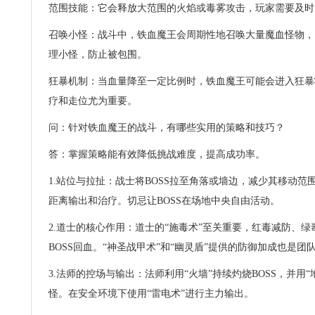
范围技能：它会释放大范围的火焰或毒雾攻击，玩家需要及时
召唤小怪：战斗中，铁血魔王会周期性地召唤大量魔血怪物，
理小怪，防止被包围。
狂暴机制：当血量降至一定比例时，铁血魔王可能会进入狂暴
疗和走位尤为重要。
问：针对铁血魔王的战斗，有哪些实用的策略和技巧？
答：掌握策略能有效降低挑战难度，提高成功率。
1.站位与拉扯：战士将BOSS拉至角落或墙边，减少其移动
距离输出和治疗。切忌让BOSS在场地中央自由活动。
2.道士的核心作用：道士的“施毒术”至关重要，红毒减防、
BOSS回血。“神圣战甲术”和“幽灵盾”提供的防御加成也是团
3.法师的控场与输出：法师利用“火墙”持续灼烧BOSS，并用
怪。在安全环境下使用“雷电术”进行主力输出。